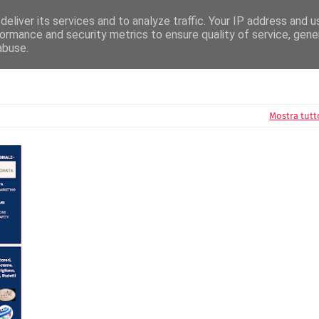
News
Radio Editori
Circuito Airplay
Disconovità
Festival della Canzone
eliver its services and to analyze traffic. Your IP address and 
ormance and security metrics to ensure quality of service, gen
abuse.
Mostra tutt