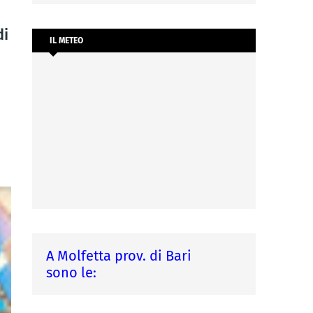
di
IL METEO
A Molfetta prov. di Bari
sono le: