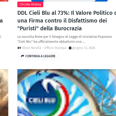
Circuito Airplay
DDL Cieli Blu al 73%: Il Valore Politico 
la
una Firma contro il Disfattismo dei
"Puristi" della Burocrazia
i
La raccolta firme per il Disegno di Legge di Iniziativa Popolare
"Cieli Blu" ha ufficialmente abbattuto una …
Disco Novità - Ufficio Stampa
giugno 12, 2026
CONTINUA A LEGGERE