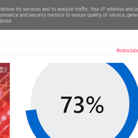
News
Radio Editori
Circuito Airplay
Disconovità
Festival della Canzone
eliver its services and to analyze traffic. Your IP address and 
ormance and security metrics to ensure quality of service, gen
abuse.
Mostra tutt