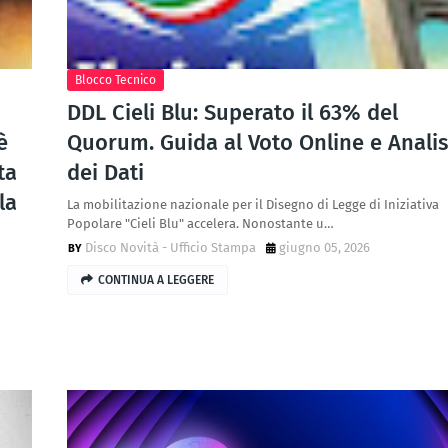
Blocco Tecnico
DDL Cieli Blu: Superato il 63% del
è
Quorum. Guida al Voto Online e Analis
ta
dei Dati
la
La mobilitazione nazionale per il Disegno di Legge di Iniziativa
Popolare "Cieli Blu" accelera. Nonostante u…
Disco Novità - Ufficio Stampa
giugno 05, 2026
CONTINUA A LEGGERE