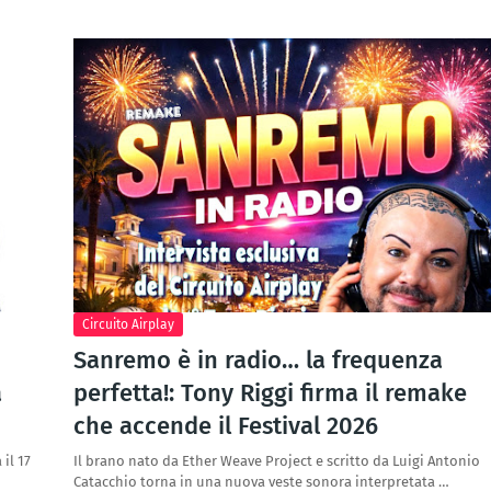
Circuito Airplay
Sanremo è in radio… la frequenza
a
perfetta!: Tony Riggi firma il remake
che accende il Festival 2026
il 17
Il brano nato da Ether Weave Project e scritto da Luigi Antonio
Catacchio torna in una nuova veste sonora interpretata …