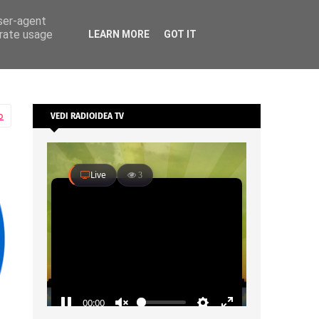
user-agent
erate usage
LEARN MORE
GOT IT
o
VEDI RADIOIDEA TV