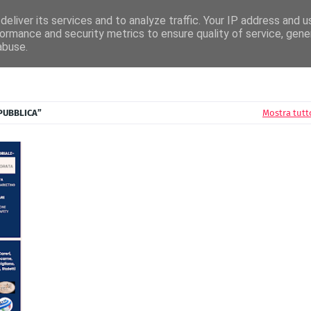
News
Radio Editori
Circuito Airplay
Disconovità
Festival della Canzone
eliver its services and to analyze traffic. Your IP address and 
ormance and security metrics to ensure quality of service, gen
abuse.
PUBBLICA
Mostra tutt