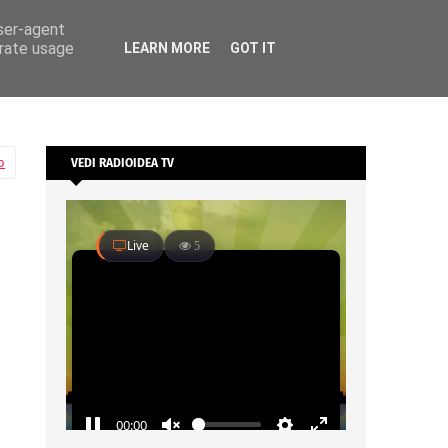
user-agent
erate usage
LEARN MORE
GOT IT
o
VEDI RADIOIDEA TV