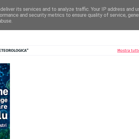
News
Radio Editori
Circuito Airplay
Disconovità
Festival della Canzone
eliver its services and to analyze traffic. Your IP address and 
ormance and security metrics to ensure quality of service, gen
abuse.
ETEOROLOGICA
Mostra tutt