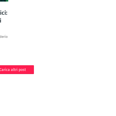
ci:
i
derio
Carica altri post