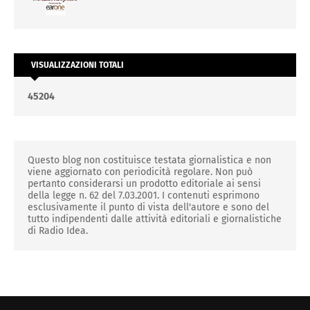
VISUALIZZAZIONI TOTALI
4
5
2
0
4
Questo blog non costituisce testata giornalistica e non
viene aggiornato con periodicità regolare. Non può
pertanto considerarsi un prodotto editoriale ai sensi
della legge n. 62 del 7.03.2001. I contenuti esprimono
esclusivamente il punto di vista dell'autore e sono del
tutto indipendenti dalle attività editoriali e giornalistiche
di Radio Idea.