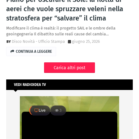
aerei che vuole spruzzare veleni nella
stratosfera per “salvare” il clima
Modificare il clima è realtà: il progetto SAIL e le ombre della
geoingegneria Il dibattito sulle reali cause del cambia…
Disco Novità - Ufficio Stampa
giugno 25, 2026
CONTINUA A LEGGERE
Carica altri post
VEDI RADIOIDEA TV