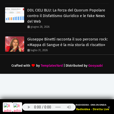
DDL CIELI BLU: La Forza del Quorum Popolare
contro il Disfattismo Giuridico e le Fake News
del Web
giugno 28, 2026
Giuseppe Binetti racconta il suo percorso rock:
«Mappa di Sangue è la mia storia di riscatto»
luglio 31, 2026
Crafted with
by
TemplatesYard
| Distributed by
Gooyaabi
RADIOIDEA - ORA IN ONDA:
×
Radioidea - Diretta Live