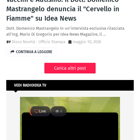
Mastrangelo denuncia il "Cervello in
Fiamme" su Idea News
Dott. Domenico Mastrangelo In un’intervista esclusiva rilasciata
all’Ing. Mario Di Gregorio per Idea News Magazine, il …
Disco Novità - Ufficio Stampa
maggio 10, 2026
CONTINUA A LEGGERE
Carica altri post
VEDI RADIOIDEA TV