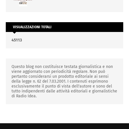
VISUALIZZAZIONI TOTALI
4
5
1
1
3
Questo blog non costituisce testata giornalistica e non
viene aggiornato con periodicità regolare. Non può
pertanto considerarsi un prodotto editoriale ai sensi
della legge n. 62 del 7.03.2001. I contenuti esprimono
esclusivamente il punto di vista dell'autore e sono del
tutto indipendenti dalle attività editoriali e giornalistiche
di Radio Idea.