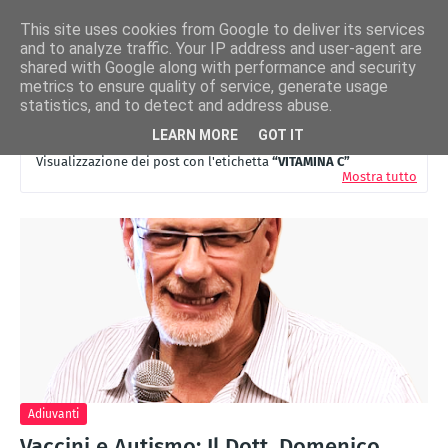
This site uses cookies from Google to deliver its services
and to analyze traffic. Your IP address and user-agent are
shared with Google along with performance and security
metrics to ensure quality of service, generate usage
statistics, and to detect and address abuse.
LEARN MORE
GOT IT
Visualizzazione dei post con l'etichetta
VITAMINA C
Mostra tutto
Adiuvanti
Vaccini e Autismo: Il Dott. Domenico