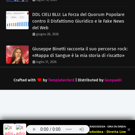
DDL CIELI BLU: La Forza del Quorum Popolare
contro il Disfattismo Giuridico e le Fake News
del Web
giugno 28, 2026
Giuseppe Binetti racconta il suo percorso rock:
«Mappa di Sangue è la mia storia di riscatto»
luglio 31, 2026
Crafted with
by
TemplatesYard
| Distributed by
Gooyaabi
RADIOIDEA - ORA IN ONDA:
×
Radioidea - Diretta Live