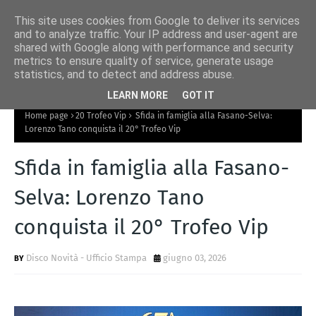
This site uses cookies from Google to deliver its services
and to analyze traffic. Your IP address and user-agent are
shared with Google along with performance and security
metrics to ensure quality of service, generate usage
statistics, and to detect and address abuse.
LEARN MORE
GOT IT
Home page
20 Trofeo Vip
Sfida in famiglia alla Fasano-Selva:
Lorenzo Tano conquista il 20° Trofeo Vip
Sfida in famiglia alla Fasano-
Selva: Lorenzo Tano
conquista il 20° Trofeo Vip
Disco Novità - Ufficio Stampa
giugno 03, 2026