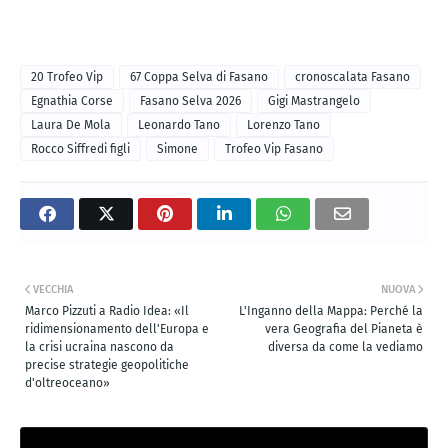
20 Trofeo Vip
67 Coppa Selva di Fasano
cronoscalata Fasano
Egnathia Corse
Fasano Selva 2026
Gigi Mastrangelo
Laura De Mola
Leonardo Tano
Lorenzo Tano
Rocco Siffredi figli
Simone
Trofeo Vip Fasano
VECCHIA
NUOVA
Marco Pizzuti a Radio Idea: «Il
L'Inganno della Mappa: Perché la
ridimensionamento dell'Europa e
vera Geografia del Pianeta è
la crisi ucraina nascono da
diversa da come la vediamo
precise strategie geopolitiche
d'oltreoceano»