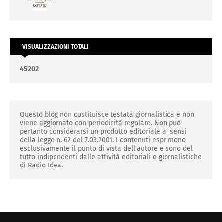
VISUALIZZAZIONI TOTALI
4
5
2
0
2
Questo blog non costituisce testata giornalistica e non
viene aggiornato con periodicità regolare. Non può
pertanto considerarsi un prodotto editoriale ai sensi
della legge n. 62 del 7.03.2001. I contenuti esprimono
esclusivamente il punto di vista dell'autore e sono del
tutto indipendenti dalle attività editoriali e giornalistiche
di Radio Idea.