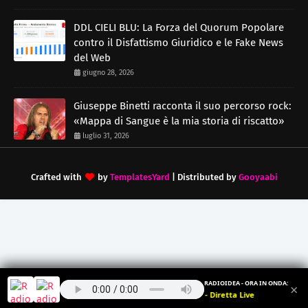
DDL CIELI BLU: La Forza del Quorum Popolare
contro il Disfattismo Giuridico e le Fake News
del Web
giugno 28, 2026
Giuseppe Binetti racconta il suo percorso rock:
«Mappa di Sangue è la mia storia di riscatto»
luglio 31, 2026
Crafted with
by
TemplatesYard
| Distributed by
Gooyaabi
RADIOIDEA - ORA IN ONDA:
×
Radioidea - Diretta Live