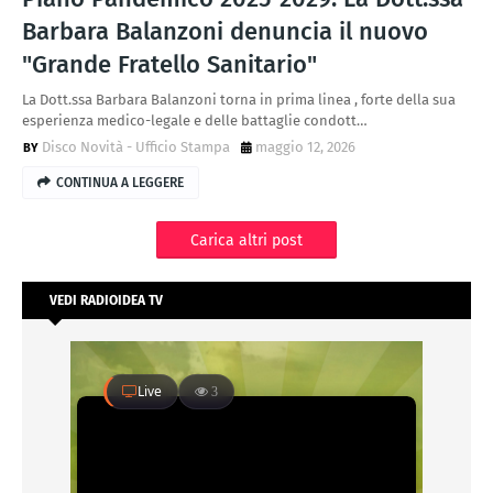
Barbara Balanzoni denuncia il nuovo
"Grande Fratello Sanitario"
La Dott.ssa Barbara Balanzoni torna in prima linea , forte della sua
esperienza medico-legale e delle battaglie condott…
Disco Novità - Ufficio Stampa
maggio 12, 2026
CONTINUA A LEGGERE
Carica altri post
VEDI RADIOIDEA TV