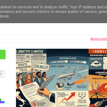
News
Radio Editori
Circuito Airplay
Disconovità
Festival della Canzone
eliver its services and to analyze traffic. Your IP address and 
ormance and security metrics to ensure quality of service, gen
abuse.
Mostra tutt