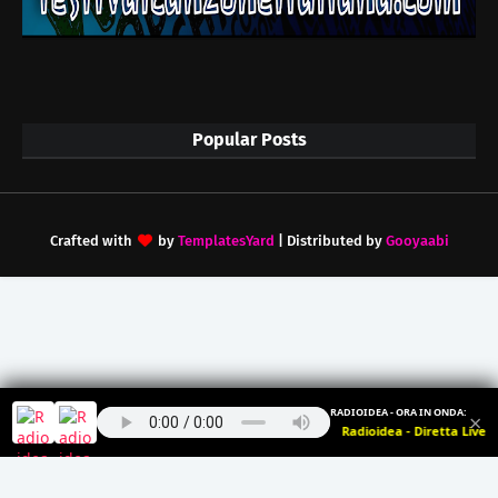
Popular Posts
Crafted with
by
TemplatesYard
| Distributed by
Gooyaabi
RADIOIDEA - ORA IN ONDA:
×
Radioidea - Diretta Live