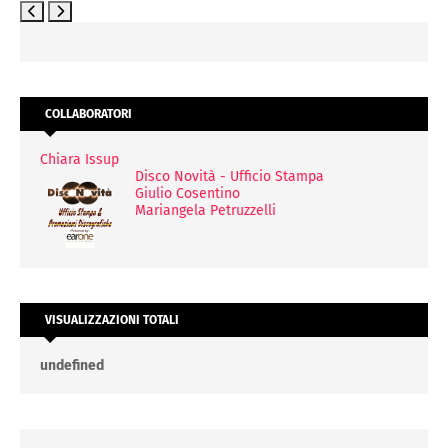
COLLABORATORI
Chiara Issup
Disco Novità - Ufficio Stampa
Giulio Cosentino
Mariangela Petruzzelli
VISUALIZZAZIONI TOTALI
u
n
d
e
f
n
e
d