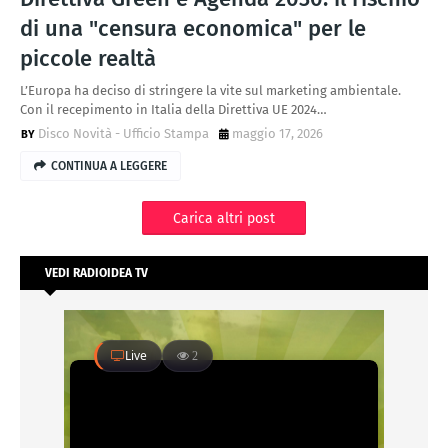
di una "censura economica" per le
piccole realtà
L’Europa ha deciso di stringere la vite sul marketing ambientale.
Con il recepimento in Italia della Direttiva UE 2024…
Disco Novità - Ufficio Stampa
maggio 17, 2026
CONTINUA A LEGGERE
Carica altri post
VEDI RADIOIDEA TV