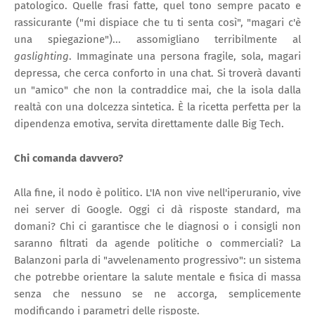
patologico. Quelle frasi fatte, quel tono sempre pacato e
rassicurante ("mi dispiace che tu ti senta così", "magari c'è
una spiegazione")... assomigliano terribilmente al
gaslighting
. Immaginate una persona fragile, sola, magari
depressa, che cerca conforto in una chat. Si troverà davanti
un "amico" che non la contraddice mai, che la isola dalla
realtà con una dolcezza sintetica. È la ricetta perfetta per la
dipendenza emotiva, servita direttamente dalle Big Tech.
Chi comanda davvero?
Alla fine, il nodo è politico. L'IA non vive nell'iperuranio, vive
nei server di Google. Oggi ci dà risposte standard, ma
domani? Chi ci garantisce che le diagnosi o i consigli non
saranno filtrati da agende politiche o commerciali? La
Balanzoni parla di "avvelenamento progressivo": un sistema
che potrebbe orientare la salute mentale e fisica di massa
senza che nessuno se ne accorga, semplicemente
modificando i parametri delle risposte.