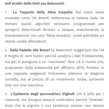
sull'analisi della Dott.ssa Balanzoni:
1.
La Trappola della Falsa Empatia:
Nel video viene
mostrato come l'IA diventi sottomessa se trattata male. Se
domani questi algoritmi venissero programmati per
spingere determinati farmaci o terapie, mascherando la
manipolazione con una "falsa empatia", come potrebbe un
utente medio difendersi?
2.
Dalla Padella alla Brace?
La Balanzoni suggerisce che l'IA
è meglio di certi medici perché analizza i dati freddamente,
ma poi la paragona a un "narcisista". Non c'è il rischio che,
scappando dalla malasanità per affidarci all'IA, finiamo in
una trappola peggiore? Potremmo ottenere la diagnosi
corretta, ma al prezzo di un isolamento totale, parlando
solo con una macchina.
3.
L'Epidemia degli Ipocondriaci Digitali:
L'IA è utile per i
riassunti, ma bisogna sempre controllare perché "inventa".
Visto che la pigrizia è una tendenza umana, non stiamo